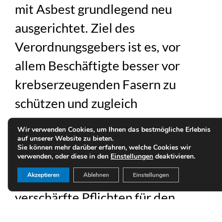
mit Asbest grundlegend neu
ausgerichtet. Ziel des
Verordnungsgebers ist es, vor
allem Beschäftigte besser vor
krebserzeugenden Fasern zu
schützen und zugleich
Rechtssicherheit für Bauvorhaben
Wir verwenden Cookies, um Ihnen das bestmögliche Erlebnis
in Bestandsgebäuden zu schaffen.
auf unserer Website zu bieten.
Sie können mehr darüber erfahren, welche Cookies wir
verwenden, oder diese in den
Einstellungen
deaktivieren.
Seit dem Inkrafttreten zum
05.12.2024 gelten nunmehr,
Akzeptieren
Ablehnen
Einstellungen
verschärfte Pflichten für den
Umgang mit Asbest. Bereits die