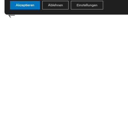
Akzeptieren
Ablehnen
Einstellungen
BVerwG 2 C 22.14 – Urteil – Berücksichtigung von
Vordienstzeiten als ruhegehaltfähig; Verhältnis zur
Ruhensregelung des § 55 Abs. 8 BeamtVG
Verschärfung der Betriebsprüfungen:
Künstlersozialabgabe – auch Kanzleien müssen zahlen