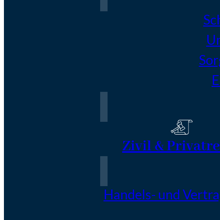
Sc
Un
Sor
E
Zivil & Privatr
Handels- und Vertr