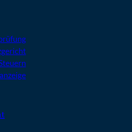
prüfung
zgericht
 Steuern
tanzeige
ht