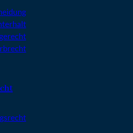
heidung
terhalt
gerecht
rbrecht
echt
agsrecht