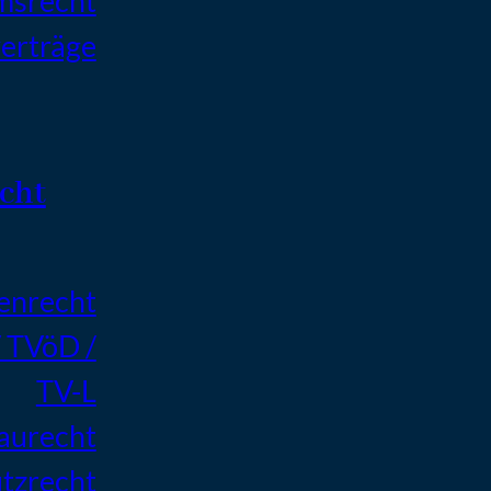
msrecht
erträge
cht
enrecht
/ TVöD /
TV-L
Baurecht
tzrecht