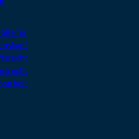
n
lte für
enskauf
ftsrecht
agsrecht
zarbeit