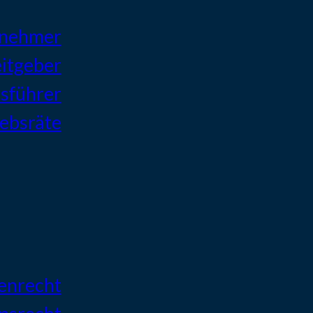
tnehmer
itgeber
sführer
iebsräte
enrecht