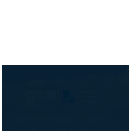
Garben, Schlüter, Schützler &
Reiss PartG mbB Rechtsanwälte