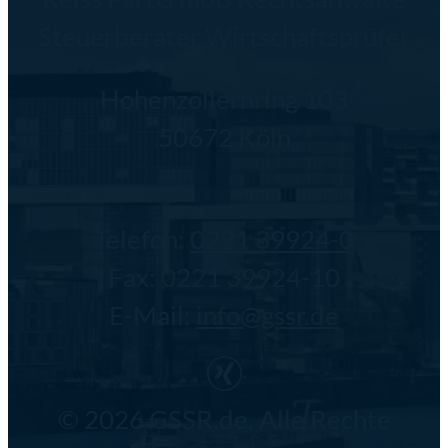
Steuerberater Wirtschaftsprüfer
Hohenzollernring 103
50672 Köln
Telefon:
0221 39924-0
Fax: 0221 39924-10
E-Mail:
info@gssr.de
© 2026 GSSR.de. Alle Rechte