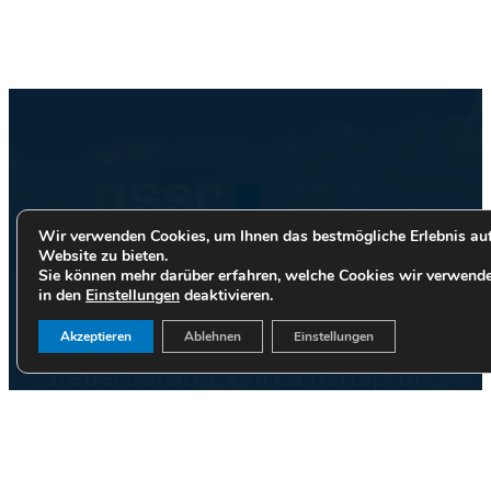
Wir verwenden Cookies, um Ihnen das bestmögliche Erlebnis auf
Website zu bieten.
Sie können mehr darüber erfahren, welche Cookies wir verwende
Garben, Schlüter, Schützler &
in den
Einstellungen
deaktivieren.
Reiss PartG mbB Rechtsanwälte
Akzeptieren
Ablehnen
Einstellungen
Steuerberater Wirtschaftsprüfer
Hohenzollernring 103
50672 Köln