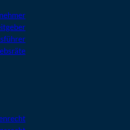
tnehmer
itgeber
sführer
iebsräte
enrecht