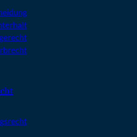
heidung
terhalt
gerecht
rbrecht
echt
agsrecht