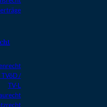
msrecht
erträge
cht
enrecht
/ TVöD /
TV-L
Baurecht
tzrecht