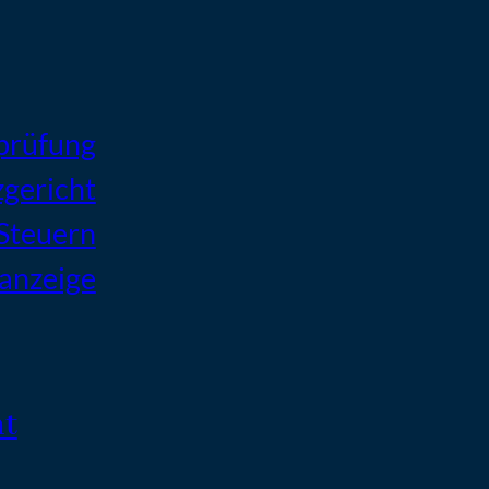
prüfung
zgericht
 Steuern
tanzeige
ht