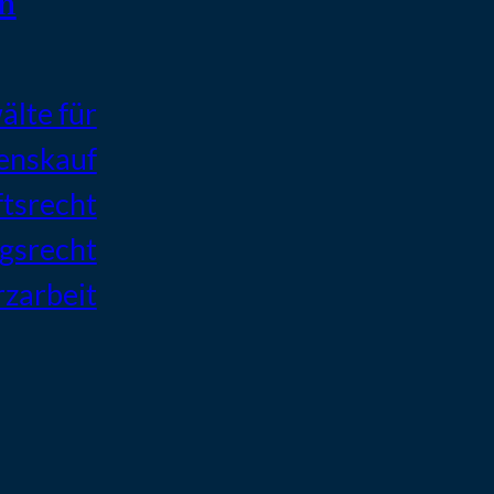
n
lte für
enskauf
ftsrecht
agsrecht
zarbeit