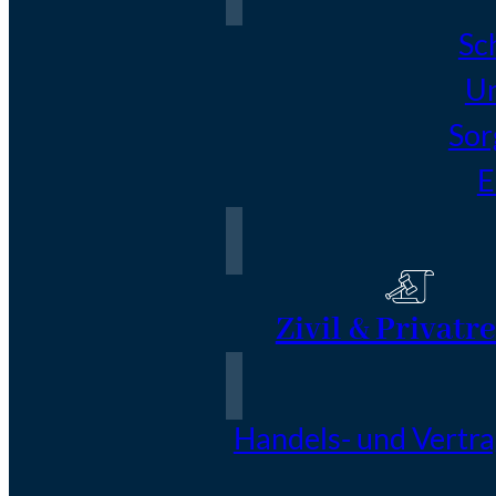
Sc
Un
Sor
E
Zivil & Privatr
Handels- und Vertr