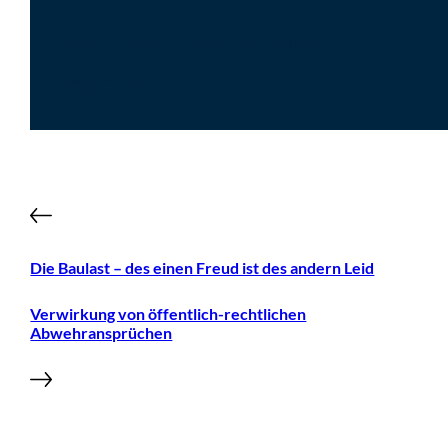
Mehr über Sven Schützler
erfahren
Die Baulast – des einen Freud ist des andern Leid
Verwirkung von öffentlich-rechtlichen
Abwehransprüchen