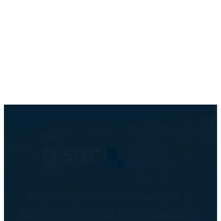
Garben, Schlüter, Schützler &
Reiss PartG mbB Rechtsanwälte