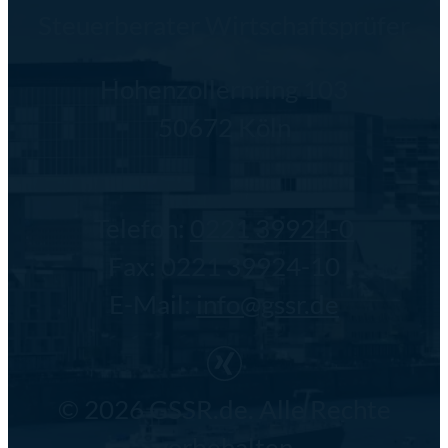
Steuerberater Wirtschaftsprüfer
Hohenzollernring 103
50672 Köln
Telefon:
0221 39924-0
Fax: 0221 39924-10
E-Mail:
info@gssr.de
© 2026 GSSR.de. Alle Rechte
vorbehalten