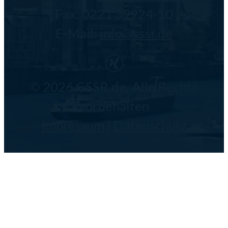
Fax: 0221 39924-10
E-Mail:
info@gssr.de
© 2026 GSSR.de. Alle Rechte
vorbehalten
Impressum
|
Datenschutz