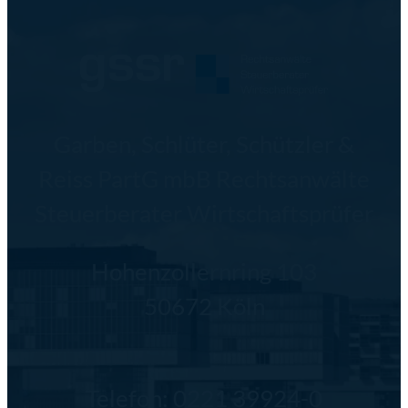
Garben, Schlüter, Schützler &
Reiss PartG mbB Rechtsanwälte
Steuerberater Wirtschaftsprüfer
Hohenzollernring 103
50672 Köln
Telefon:
0221 39924-0