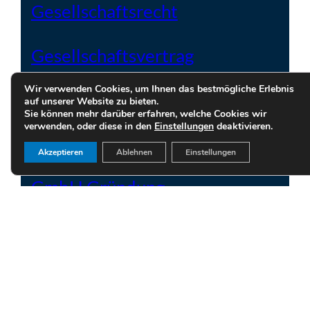
Gesellschaftsrecht
Gesellschaftsvertrag
Wir verwenden Cookies, um Ihnen das bestmögliche Erlebnis
Gewerblicher Rechtschutz
auf unserer Website zu bieten.
Sie können mehr darüber erfahren, welche Cookies wir
verwenden, oder diese in den
Einstellungen
deaktivieren.
GmbH
Akzeptieren
Ablehnen
Einstellungen
GmbH Gründung
Haftung Geschäftsführer
Handels- und Vertragsrecht