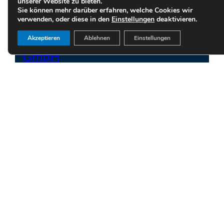
unserer Website zu bieten.
Sie können mehr darüber erfahren, welche Cookies wir
verwenden, oder diese in den
Einstellungen
deaktivieren.
Gewerblicher Rechtschutz
Akzeptieren
Ablehnen
Einstellungen
GmbH
GmbH Gründung
Haftung Geschäftsführer
Handels- und Vertragsrecht
Handelsvertreterrecht und
Handelsvertreterverträge