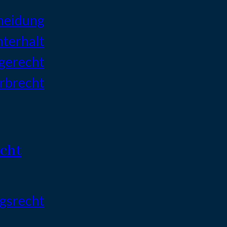
heidung
terhalt
gerecht
rbrecht
echt
agsrecht