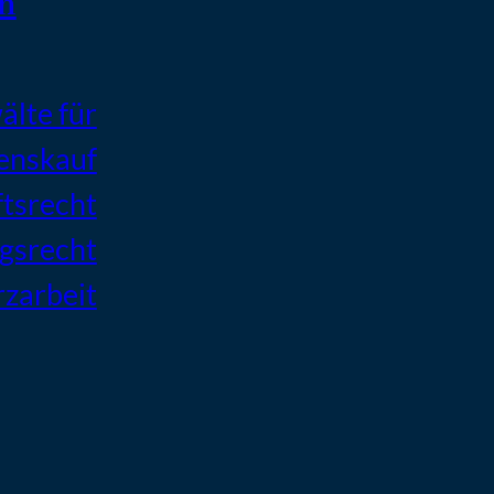
n
lte für
enskauf
ftsrecht
agsrecht
zarbeit