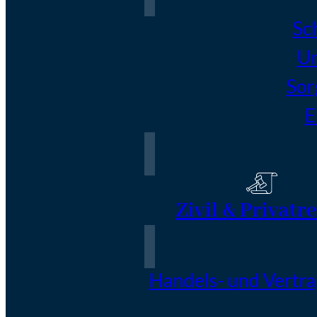
Sc
Un
Sor
E
Zivil & Privatr
Handels- und Vertr