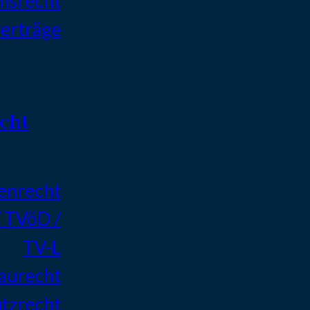
msrecht
erträge
cht
enrecht
/ TVöD /
TV-L
Baurecht
tzrecht