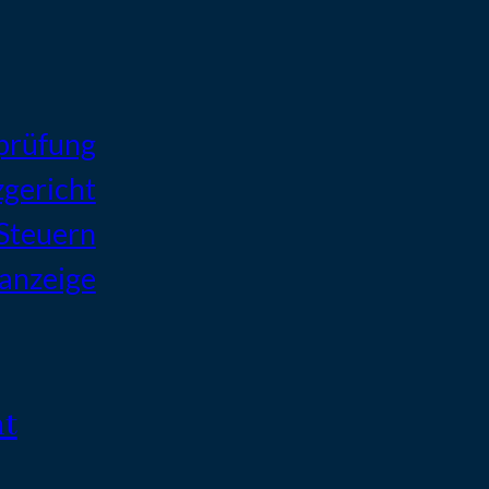
prüfung
zgericht
 Steuern
tanzeige
ht