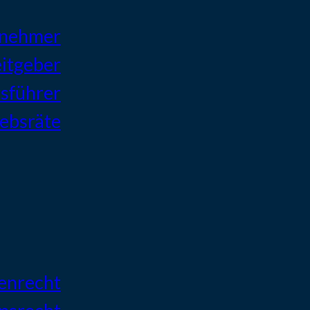
tnehmer
itgeber
sführer
iebsräte
enrecht