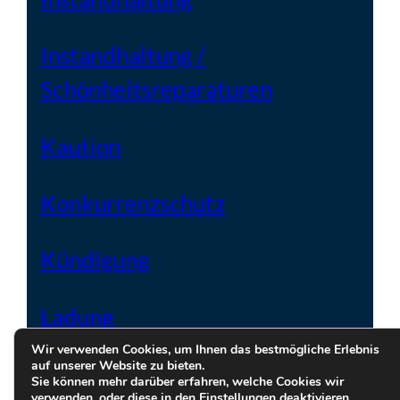
Instandhaltung /
Schönheitsreparaturen
Kaution
Konkurrenzschutz
Kündigung
Ladung
Wir verwenden Cookies, um Ihnen das bestmögliche Erlebnis
auf unserer Website zu bieten.
Laufzeit und Kündigung
Sie können mehr darüber erfahren, welche Cookies wir
verwenden, oder diese in den
Einstellungen
deaktivieren.