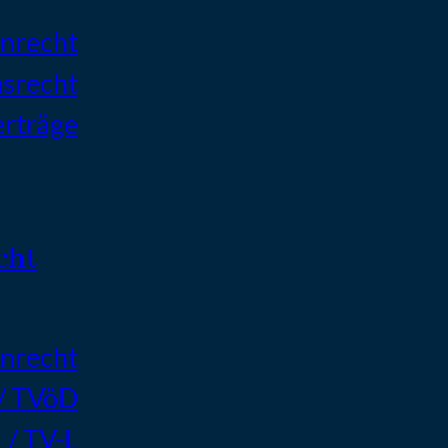
enrecht
srecht
erträge
cht
nrecht
 / TVöD
/ TV-L