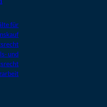
n
lte für
nskauf
tsrecht
s- und
gsrecht
arbeit