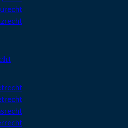
aurecht
zrecht
cht
trecht
trecht
srecht
rrecht