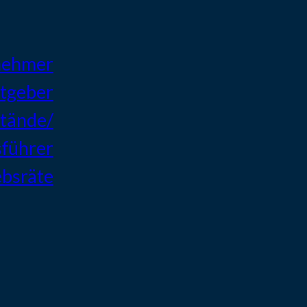
nehmer
tgeber
tände/
sführer
ebsräte