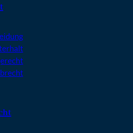
t
eidung
terhalt
erecht
brecht
cht