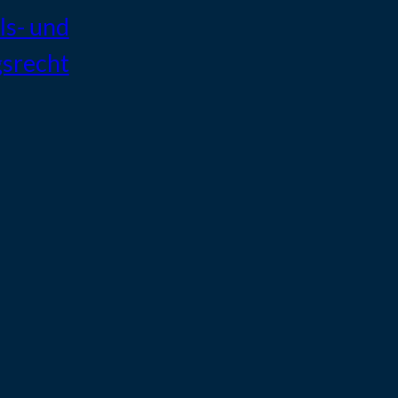
s- und
gsrecht