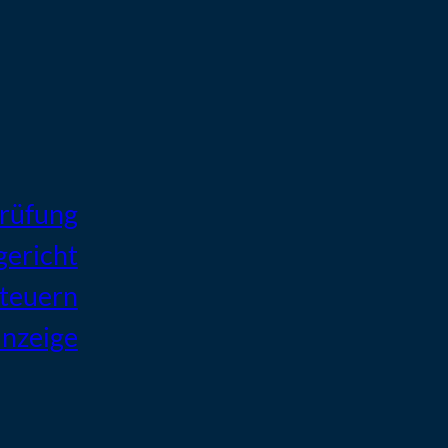
prüfung
gericht
Steuern
anzeige