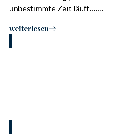
unbestimmte Zeit läuft.……
weiterlesen
Die Vermietung einer
Wohnung über Airbnb und
andere Portale stellt eine
genehmigungsbedürftige
Nutzungsänderung dar